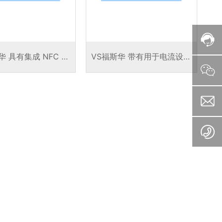
华 具有集成 NFC 接
VS福斯华 带有用于电流设置
 LED 驱动器，用于
的集成标准化 LEDSet 接口
种功能的单独设置
的紧凑型 LED 驱动器