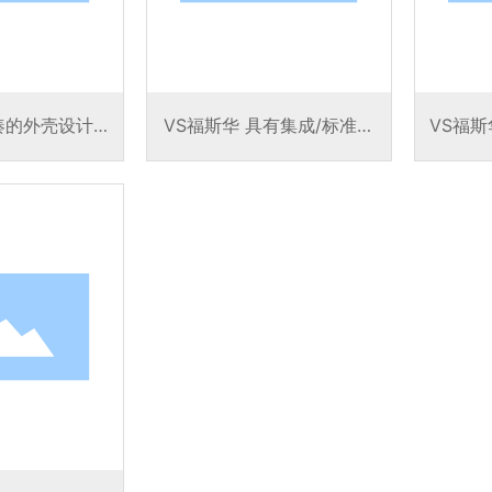
紧凑的外壳设计，
VS福斯华 具有集成/标准化
VS福斯
除装置，可独立
LEDSet 接口的线性 LED 驱
口的强大
运行
动器，用于单独调整输出电
各
流