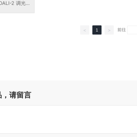
DALI-2 调光接
FC 接口的线性
 驱动器
前往
1
<
>
品，请留言